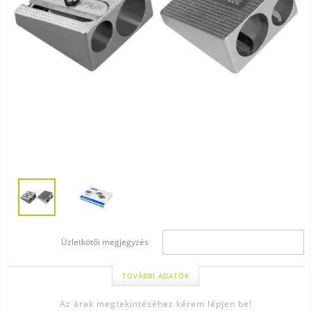
Üzletkötői megjegyzés
TOVÁBBI ADATOK
Az árak megtekintéséhez kérem lépjen be!