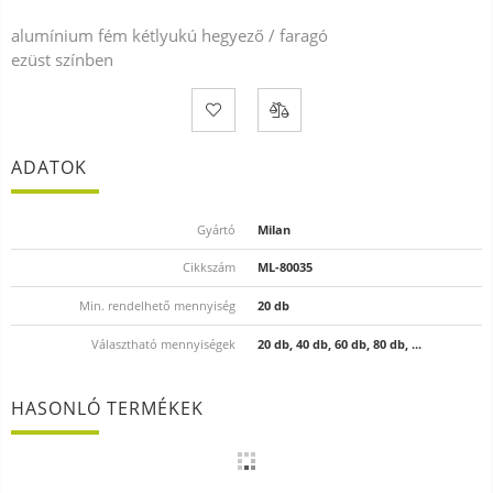
alumínium fém kétlyukú hegyező / faragó
ezüst színben
ADATOK
Gyártó
Milan
Cikkszám
ML-80035
Min. rendelhető mennyiség
20 db
Választható mennyiségek
20 db, 40 db, 60 db, 80 db, ...
HASONLÓ TERMÉKEK